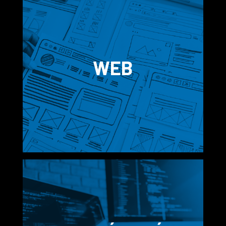
ZAJISTÍME GRAFICKÝ
NÁVRH I VÝROBU VAŠICH
TISKOVIN, LETÁKŮ,
WEB
PLAKÁTŮ, PF, PROSPEKTŮ,
ETIKET PRODUKTŮ A VÍCE.
VYTVOŘÍME WEBOVÉ
STRÁNKY OD GRAFICKÉHO