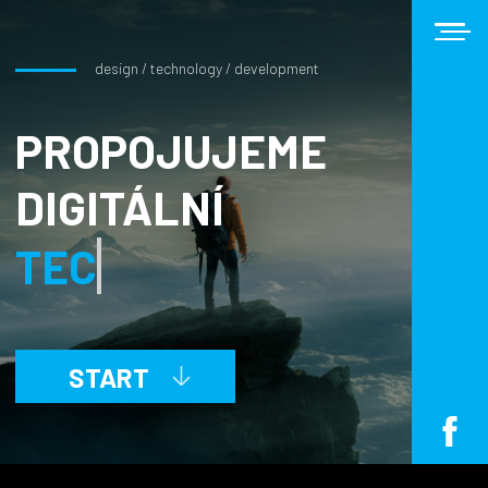
design / technology / development
PROPOJUJEME
DIGITÁLNÍ
TECHNOLOGIE
START