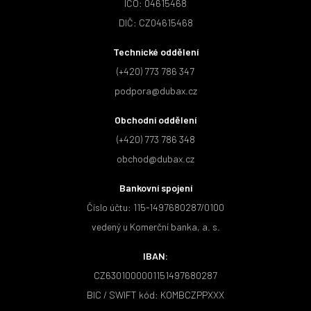
IČO: 04615468
DIČ: CZ04615468
Technické oddělení
(+420) 773 786 347
podpora@dubax.cz
Obchodní oddělení
(+420) 773 786 348
obchod@dubax.cz
Bankovní spojení
Číslo účtu: 115-1497680287/0100
vedený u Komerční banka, a. s.
IBAN:
CZ6301000001151497680287
BIC / SWIFT kód: KOMBCZPPXXX