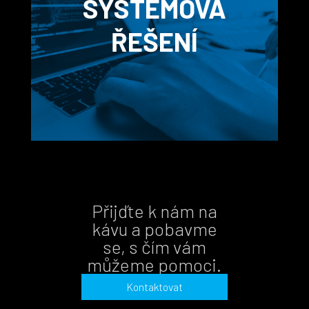
SYSTÉMOVÁ
NÁVRHU PŘES KÓDOVÁNÍ,
ŘEŠENÍ
WEBHOSTING, SPRÁVU
WEBU A SEO.
Přijďte k nám na
kávu a pobavme
TVOŘÍME INFORMAČNÍ
se, s čím vám
I KOMPLEXNÍ SYSTÉMY NA
můžeme pomoci.
MÍRU.
Kontaktovat